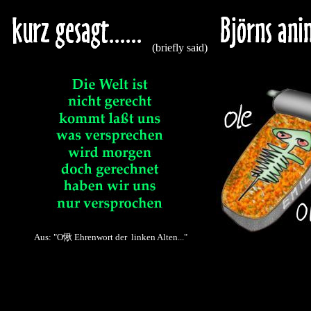
(briefly said)
Aus: "O愀 Ehrenwort der linken Alten..."