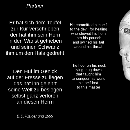
Partner
Er hat sich dem Teufel
He committed himself
zur Kur verschrieben
to the devil for healing
who shoved his horn
der hat ihm sein Horn
into his paunch
in den Wanst getrieben
and swirled his tail
und seinen Schwanz
around his throat
ihm um den Hals gedreht
The hoof on his neck
lying mug down
Den Huf im Genick
that taught him
auf der Fresse zu liegen
to conquer his world
das hat ihn gelehrt
his self lost
to this master
seine Welt zu besiegen
selbst ganz verloren
an diesen Herrn
B.D.70ziger und 1999