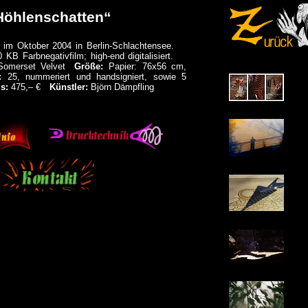
Höhlenschatten“
d im Oktober 2004 in Berlin-Schlachtensee.
KB Farbnegativfilm; high-end digitalisiert.
Somerset Velvet
Größe:
Papier: 76x56 cm,
:
25, nummeriert und handsigniert, sowie 5
s:
475,‒ €
Künstler:
Björn Dämpfling